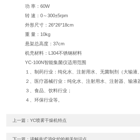
功 率：60W
转 速：0～300±5rpm
外形尺寸：26*26*18cm
重 量：10kg
悬架总高度：37cm
机壳材料：L304不锈钢材料
YC-100N智能集菌仪适用范围
１、制药行业：纯化水、注射用水、无菌制剂（大输液、
２、医疗器械行业：纯化水、注射用水、注射器、输液器
３、食品、饮料行业；
４、环保行业等。
上一篇：
YC喷雾干燥机特点
下一篇：
讲解井式消化炉的相关知识点