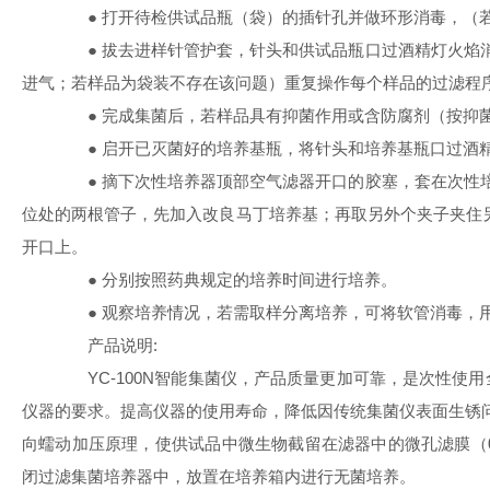
● 打开待检供试品瓶（袋）的插针孔并做环形消毒，（若
● 拔去进样针管护套，针头和供试品瓶口过酒精灯火焰消
进气；若样品为袋装不存在该问题）重复操作每个样品的过滤程
● 完成集菌后，若样品具有抑菌作用或含防腐剂（按抑菌性
● 启开已灭菌好的培养基瓶，将针头和培养基瓶口过酒
● 摘下次性培养器顶部空气滤器开口的胶塞，套在次性培
位处的两根管子，先加入改良马丁培养基；再取另外个夹子夹住另
开口上。
● 分别按照药典规定的培养时间进行培养。
● 观察培养情况，若需取样分离培养，可将软管消毒，用
产品说明:
YC-100N智能集菌仪，产品质量更加可靠，是次性使用
仪器的要求。提高仪器的使用寿命，降低因传统集菌仪表面生锈
向蠕动加压原理，使供试品中微生物截留在滤器中的微孔滤膜（0.2
闭过滤集菌培养器中，放置在培养箱内进行无菌培养。