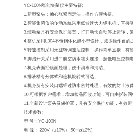
YC-100N智能集菌仪主要特征:
1.新型泵头：偏心张紧固定法，操作方便快捷。
2.智能集菌仪的传动系统采用低转速大力钜电机，直接驱动
3.蠕动泵具有安全保护装置，打开动快自动停止运转，
4.整机采用L304不锈钢体化超小型设计，减少操作台的
5.转速控制采用无旋转调速法控制，操作简单直接，有
6.脚踏开关采用进口航空防水端头连接，超低电压控制电
7.机壳表面经镜面处理，便于消毒和清洁。
8.排液槽有分体式和连机旋转式可选。
9.机身所有安装口端经过防水密封处理，有效的防止液
10.可根据客户需求，增加检品回收功能，可自由拆装回
11.全新设计泵头及保护罩，具有安全保护功能，有效避
技术参数:
型 号：YC-100N
电 源： 220V（±10%）,50Hz(±2%)