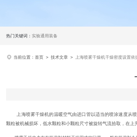
热门关键词：
实验通用装备
当前位置：
首页
>
技术文章
>
上海喷雾干燥机干燥密度设置依
上海喷雾干燥机的温暖空气由进口管以适当的喷涂速度从喷雾
颗粒被机械损坏，低水颗粒和小颗粒尺寸被旋转气流拾取，在上