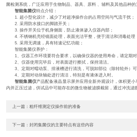
菌检测系统，广泛应用于生物制品、器具、原料 、辅料及其他品种的
智能集菌仪
特点介绍：
1. 超小型化设计，减少了对超净操作台的占用空间与气流干扰；
2. 采用防水接口的脚踏开关；
3. 操作开关位于机身侧面，防止液体渗入仪器内部；
4. 不锈钢机壳经镜面处理，表面光洁平整，便于清洁和消毒处理
5. 采用无调速，具有转速记忆功能；
智能集菌仪养护：
1、仪器工作环境要符合要求，以确保仪器的使用寿命，请定期对
2、仪器使用完毕后，对表面进行擦拭，保持清洁。
3、定期对蠕动泵、排液槽进行清洗，可脱卸部位（除转轮外）可
4、定期对动块轴处进行清洁，特别是有液体进入时。
智能集菌仪
产品配备液晶显示屏并应用全新外观设计，体积更小
内并正压过滤，供试品中可能存在的微生物被滤膜截留，通过冲洗滤
上一篇：
粗纤维测定仪操作前的准备
下一篇：
封闭集菌仪的主要特点有这些内容