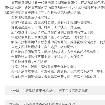
集菌仪智能型是新一代微电脑控制智能集菌仪，产品配备彩色液晶
菌检测系统，通过集菌仪的定向蠕动加压作用，供试品被转移至培养
滤器内灌装培养基进行培养，以检验供试品是否含菌。
全封闭智能集菌仪性能特点：
操作环境温度、湿度实时监控，更有利于检测环境控制；
彩色液晶显示，日期、时间，工作状态一览无余。
超小型设计，减少了对超净操作台的占用空间与气流干拢；
钢化玻璃面板，表面光滑平整，不易划伤；便于清洁；
触摸式控制按键结合数字脉冲调速开关，操作灵敏控制简便，使
自定义四档常用转速，自主选择，转速记忆；
防水接口的脚踏开关，新增连续模式，方便小体积检品检测；
全新设计大瓶软袋两用支架，美观大方，方便实用；
可旋转排液槽，使用方便；
过流、过压、过载、堵转四重安全保护功能；
采用无刷直流电机，可靠性高、寿命长、无电气接触火花，安全
镜面处理不锈钢机壳，表面光洁平整，便于清洁和消毒处理；
上一篇：
生产型喷雾干燥机减少生产工序提高产品纯度
下一篇：
上海集菌仪密闭性和耐压性如何保证