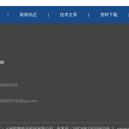
新闻动态
技术文章
资料下载
|
|
|
网
6909792
46909792@qq.com
权所有：上海郓曹电子科技有限公司
备案号：沪ICP备14034803号-2
sitem