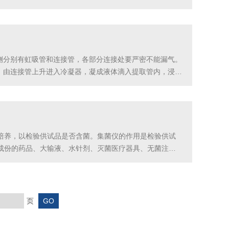
适用于环境监测、环保、疾控、水产、供排水、高校、科研院
侧分别有虹吸管和连接管，各部分连接处要严密不能漏气。
，由连接管上升进入冷凝器，凝成液体滴入提取管内，浸提
入提取瓶内的石油醚继续被加热气化、上升、冷凝，滴入提
培养，以检验供试品是否含菌。集菌仪的作用是检验供试
成份的药品、大输液、水针剂、灭菌医疗器具、无菌注射
0.45微米孔径的滤膜过滤，供试品中可能存在的微生物
页