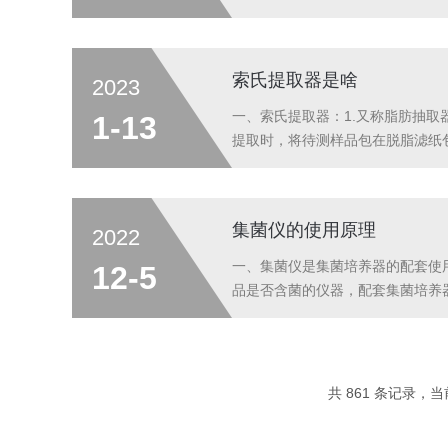
满足标准gb5009.34离子色
所、厂矿企业等各类化学实验室需要蒸
索氏提取器是啥
2023
一、索氏提取器：1.又称脂肪抽
1-13
提取时，将待测样品包在脱脂滤纸
样品中的脂类物质。3.待提取管
取管内，如此循环往复，直到抽提为止
集菌仪的使用原理
2022
一、集菌仪是集菌培养器的配套使
12-5
品是否含菌的仪器，配套集菌培养
用水等。二、使用过程：供试品通
被截留收集在滤膜上，通过冲洗滤膜
共 861 条记录，当前 