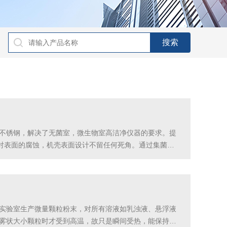
级不锈钢，解决了无菌室，微生物室高洁净仪器的要求。提
对表面的腐蚀，机壳表面设计不留任何死角。通过集菌仪
，通过冲洗滤膜除去抑菌成分，然后把所需的培养基通过进样管道
业实验室生产微量颗粒粉末，对所有溶液如乳浊液、悬浮液
成雾状大小颗粒时才受到高温，故只是瞬间受热，能保持这