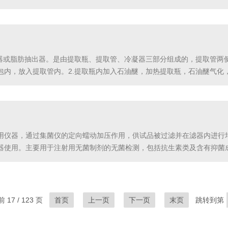
谱水蒸气蒸馏法和酸碱滴定法蒸馏装置（需要更换专用玻璃）。应用范围广泛
馏处...
取器或脂肪抽出器。是由提取瓶、提取管、冷凝器三部分组成的，提取管两
包内，放入提取管内。2.提取瓶内加入石油醚，加热提取瓶，石油醚气化
内石油醚液面达到一定高度，溶有粗脂肪的石油醚经虹吸管流入提取瓶。流
。...
用仪器，通过集菌仪的定向蠕动加压作用，供试品被过滤并在滤器内进行
器使用。主要用于注射用无菌制剂的无菌检测，包括抗生素类及含有抑菌
过进样管道连续被注入集菌培养器中，利用集菌培养器内形成的下压，通过
除去供试品的...
17 / 123 页
首页
上一页
下一页
末页
跳转到第