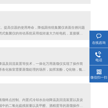
控制和手动控制相结合，十段程序控温，自带记忆功能，：
求。提高仪器的使用寿命，降低因传统集菌仪表面生锈问题
封闭式集菌仪的传动系统采用低转速大力钜电机，直接驱
快自动停止运转，避免操作失误对人的伤害。4.整机采用
在线咨询
电话
降温及回流装置等技术，一体化万用蒸馏仪实现了操作简
等各化验室需要蒸馏处理的场所，如挥发酚，Q化物，氨
3.显示方式：液晶触摸屏4.加热方式：电加热5.升温时间：
微信扫一扫
蒸馏终点控制、内置式冷却水自动降温及回流装置以及设
域中的二氧化硫残留量以及甲醛、酒精度等的蒸馏操作，