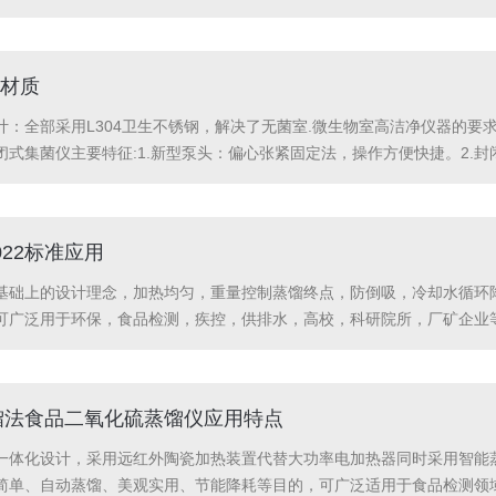
成份不受破坏。主要特征:1.喷雾干燥机采用彩色大触摸屏操作，全自动
工艺...
材质
计：全部采用L304卫生不锈钢，解决了无菌室.微生物室高洁净仪器的要
式集菌仪主要特征:1.新型泵头：偏心张紧固定法，操作方便快捷。2.
的温度，噪音在50db以下。3.封闭式集菌仪具有安全保护装置，打开动
22标准应用
基础上的设计理念，加热均匀，重量控制蒸馏终点，防倒吸，冷却水循环
可广泛用于环保，食品检测，疾控，供排水，高校，科研院所，厂矿企业
技术指标1.型号：YC-SO2-32.蒸馏单元个数：3个远红外陶瓷加热炉
蒸馏法食品二氧化硫蒸馏仪应用特点
一体化设计，采用远红外陶瓷加热装置代替大功率电加热器同时采用智能
简单、自动蒸馏、美观实用、节能降耗等目的，可广泛适用于食品检测领