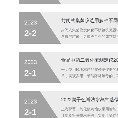
些活性材料在干燥后仍维持其活性
2.全自动控制：一键式开机，设定喷雾
封闭式集菌仪选用多种不同
2023
封闭式集菌仪发体化不锈钢机壳设
2-2
造成的维修、更换等产生的成本封闭
动，从而降低了输入功率和机身表面
L304不锈钢体化超小型设计，...
食品中药二氧化硫测定仪20
2023
一．使用说明本产品在传统仪器的
2-1
单，美观实用，节能降耗等母的，
氮，二氧化硫等项目的蒸馏处理。二，
8-15min6.蒸馏速度：...
2022离子色谱法水蒸气
2023
上海郓曹二氧化硫蒸馏仪采用智能
2-1
计冷凝管等技术手段，实现了操作